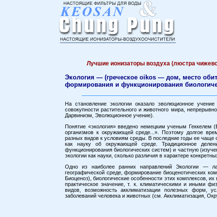
Лучшие ионизаторы воздуха (люстра чижевск
Экология — (греческое oikos — дом, место оби
формирования и функционирования биологичес
На становление экологии оказало эволюционное учение 
совокупности растительного и животного мира, непрерывн
Дарвинизм, Эволюционное учение).
Понятие «экология» введено немецким ученым Геккелем (Е.
организмов к окружающей среде...». Поэтому долгое вр
разных видов к условиям среды. В последние годы ее чаще
как науку об окружающей среде. Традиционное делен
функционирования биологических систем) и частную (изучен
экологии как науки, сколько различия в характере конкретн
Одно из наиболее ранних направлений Экологии — ла
географической среде, формирование биоценотических ком
Биоценоз), биологические особенности этих комплексов, и
практическое значение, т. к. климатическими и иными ф
видов, возможность акклиматизации полезных форм, у
заболеваний человека и животных (см. Акклиматизация, Ок