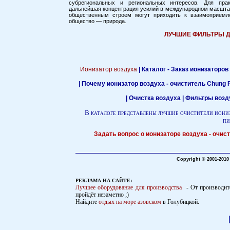
субрегиональных и региональных интересов. Для прак
дальнейшая концентрация усилий в международном масштабе
общественным строем могут приходить к взаимоприем
общество — природа.
ЛУЧШИЕ ФИЛЬТРЫ Д
Ионизатор воздуха
|
Каталог - Заказ ионизаторов
|
Почему ионизатор воздуха - очиститель Chung 
|
Очистка воздуха |
Фильтры возду
В каталоге представлены лучшие очистители иониза
пи
Задать вопрос о ионизаторе воздуха - очис
Copyright © 2001-2010
РЕКЛАМА НА САЙТЕ:
Лучшее
оборудование для производства
- От производит
пройдёт незаметно ;)
Найдите
отдых на море азовском
в Голубицкой.