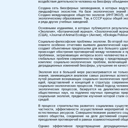
воздействия деятельности человека на биосферу объедине
Создана сеть биосферных заповедников, в которых ведут
ландшафтных экосистем. На базе экологических знаний
Создано международное общество экологов (ИНТЭКОЛ), о
экологическому образованию. Так, в СССР курсы общей эко
и ряда других учебных заведений.
Основными изданиями, в которых публикуются результат
«Экология», «Ботанический журнал», «Зоологический журна
(США), «Journal of Animal Ecology» (Англия), «Ekologia Polska
Социально-философские проблемы экологии. Во второй пол
планете особенно отчетливо выявило диалектический хар
создают объективные предпосылки для все большего удовл
происходит обострение противоречий между человеком и пр
проблемах, затрагивающих интересы всего человечества и
глобальных проблем современности наряду с предотвраще
комплекс социально-экологических проблем, включающий
деградационных изменений биосферы, улучшение ее качест
Экология все в большей мере рассматривается не только
знания, занимающаяся анализом самых различных аспекто
путей решения возникающих социально-экологических пробле
идей, представлений и концепций в структуру современ
социально-экологических процессов. Новый подход челове
экологических процессов, базируется на диалектико-мат
общественных наук, на подлинно научных принципах при
социальная экология, предметом изучения которой стали
средой.
В процессе строительства развитого социализма сущест
частности, эффективности осуществления мероприятий п
естественных ресурсов. Совершенствование развитого со
нового общества, соединение на деле достижений социал
преодоления противоречий в рамках взаимоотношений обще
Однако эффективное предотвращение деградационны