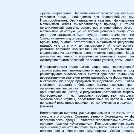
Другое направление: Экология изучает конкретные механ
условиям среды, необходимое для бесперебойного фун
Приспособление). Это направление называют функциональ
механизмов имеет физиологическую природу. В тече
организменный уровень, однако постепенно сфера этого
механизмы, действующие на популяционном и биоценотич
адаптации организмов имеет существенное значение в жив
Экологии важен и для медицины, т. к. физиологические ме
Кроме того, знание естественных механизмов регуляци
разработке стратегии и тактики мероприятий по контролю
развитие получила количественная экология, изучающая
моделирование различных экологических процессов. Моде
динамики численности практически значимых видов, от
ликвидации очагов болезней, по защите урожая, повышению 
В теоретическом плане важно направление эволюционной
закономерностей эволюционного процесса, путей и фо
реконструкция экологических систем прошлого Земли (пал
первостепенное значение имеет разнообразие форм живых
в окружающую среду продуктов жизнедеятельности. Сово
круговорот веществ в биосфере, должна включать три к
органические вещества из неорганических с использов
органическое вещество) и редуцентов (потребляют мертвы
биогеоценозах, т. е. природных сообществах, осущес
экологические группы, представленные конкретными вид
популяций ряда видов продуцентов, консументов и редуцент
(биотоп).
Биологическая система, рассматриваемая в ее взаимоотн
смысле этого слова. Соответственно и биогеоценоз — ф
неорганической среды — является экологической системой,
синоним термина «биогеоценоз». Распространенная долг
организмов (экосистема пруда, лужи, норы, пня и т. п.) не
полного цикла биогенного круговорота. Любая эколо