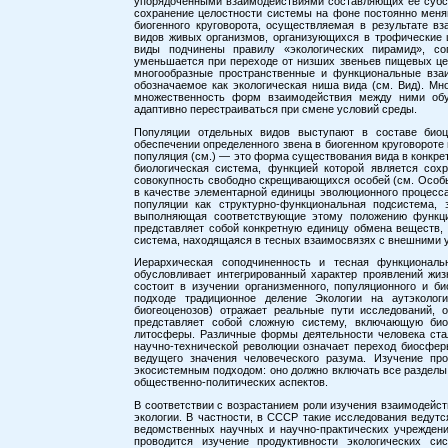
упорядоченными взаимодействиями составляющих ее субси
сохранение целостности системы на фоне постоянно мен
биогенного круговорота, осуществляемая в результате в
видов живых организмов, организующихся в трофические 
виды подчинены правилу «экологических пирамид», со
уменьшается при переходе от низших звеньев пищевых це
многообразные пространственные и функциональные взаи
обозначаемое как экологическая ниша вида (см. Вид). Мн
множественность форм взаимодействия между ними обус
адаптивно перестраиваться при смене условий среды.
Популяции отдельных видов выступают в составе биоц
обеспечении определенного звена в биогенном круговороте
популяция (см.) — это форма существования вида в конкрет
биологическая система, функцией которой является сох
совокупность свободно скрещивающихся особей (см. Особь
в качестве элементарной единицы эволюционного процесса
популяции как структурно-функциональная подсистема,
выполняющая соответствующие этому положению функци
представляет собой конкретную единицу обмена веществ, 
система, находящаяся в тесных взаимосвязях с внешними 
Иерархическая соподчиненность и тесная функциональ
обусловливает интегрированный характер проявлений жиз
состоит в изучении организменного, популяционного и би
подходе традиционное деление Экологии на аутэколог
биогеоценозов) отражает реальные пути исследований,
представляет собой сложную систему, включающую био
литосферы. Различные формы деятельности человека ста
научно-технической революции означает переход биосфе
ведущего значения человеческого разума. Изучение пр
экосистемным подходом: оно должно включать все разделы
общественно-политических аспектов.
В соответствии с возрастанием роли изучения взаимодейс
экологии. В частности, в СССР такие исследования ведут
ведомственных научных и научно-практических учреждени
проводится изучение продуктивности экологических с